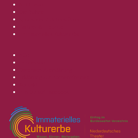
NDB Team
Die Bühne
Sponsoren / Unterstützer
Partner & Freunde
Immaterielles Kulturerbe
AGB
Impressum
Datenschutzerklärung
Erklärung zur Barrierefreiheit
Kontakt
NDB auf Facebook