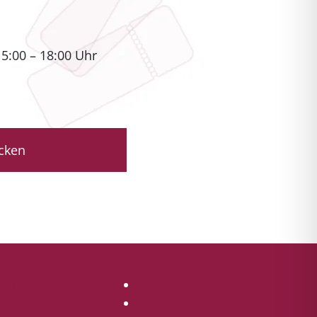
15:00 – 18:00 Uhr
icken
eam
AGB
hne
Impressum