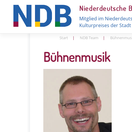
Skip
Niederdeutsche 
to
content
Mitglied im Niederdeut
Kulturpreises der Stad
Start
|
NDB Team
|
Bühnenmus
Bühnenmusik