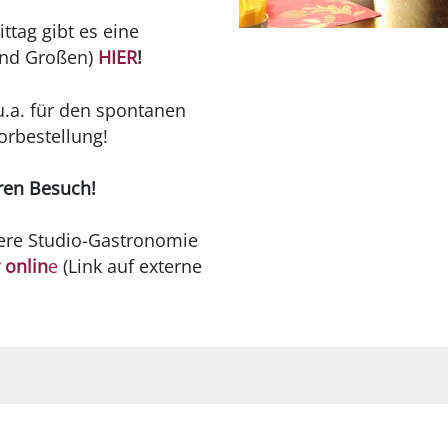
tag gibt es eine
(und Großen)
HIER
!
u.a. für den spontanen
orbestellung!
ren Besuch!
sere Studio-Gastronomie
 onlin
e
(Link auf externe