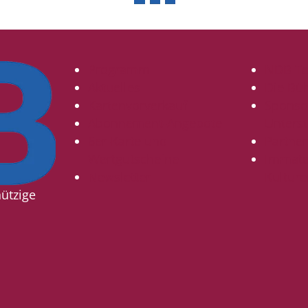
Programm
NDB T
Aktuelles
Die Bü
Kartenvorverkauf
Sponso
Abonnement-Angebote
Unterst
6er-Karte und
Partne
Wertgutscheine
Immater
Newsletter
Kulture
ützige