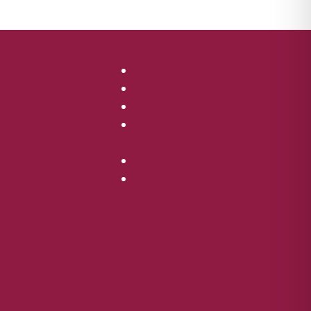
eam
AGB
hne
Impressum
ren /
Datenschutzerklärung
ützer
Erklärung zur
r & Freunde
Barrierefreiheit
ielles
Kontakt
rbe
NDB auf Facebook