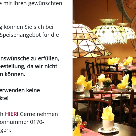
e mit Ihren gewünschten
g können Sie sich bei
Speisenangebot für die
enswünsche zu erfüllen,
estellung, da wir nicht
en können.
verwenden keine
kte!
ch
HIER!
Gerne nehmen
lefonnummer 0170-
egen.