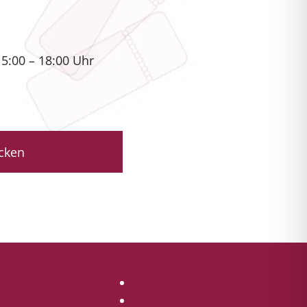
15:00 – 18:00 Uhr
icken
eam
AGB
hne
Impressum