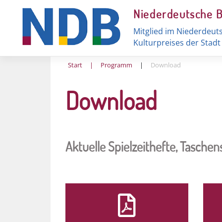
Skip
Niederdeutsche 
to
content
Mitglied im Niederdeut
Kulturpreises der Stad
Start
|
Programm
|
Download
Download
Aktuelle Spielzeithefte, Tasch