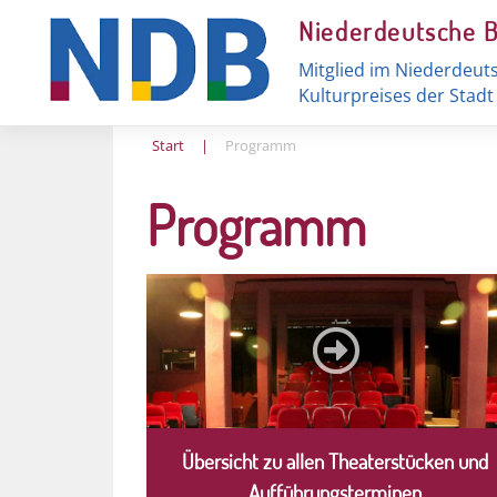
Skip
Niederdeutsche 
to
content
Mitglied im Niederdeut
Kulturpreises der Stad
Start
|
Programm
Programm
Übersicht zu allen Theaterstücken und
Aufführungsterminen