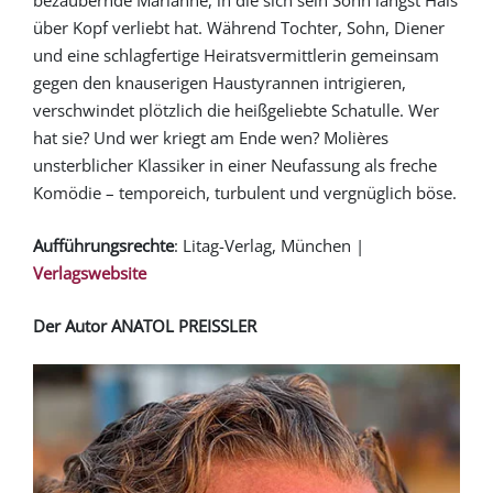
bezaubernde Marianne, in die sich sein Sohn längst Hals
Sonntag, den 30. Mai 2027
um 18:00 Uhr
über Kopf verliebt hat. Während Tochter, Sohn, Diener
und eine schlagfertige Heiratsvermittlerin gemeinsam
VVK ab 22.02.27
gegen den knauserigen Haustyrannen intrigieren,
Mittwoch, den 2. Juni 2027
verschwindet plötzlich die heißgeliebte Schatulle. Wer
um 19:30 Uhr
hat sie? Und wer kriegt am Ende wen? Molières
VVK ab 22.02.27
unsterblicher Klassiker in einer Neufassung als freche
Komödie – temporeich, turbulent und vergnüglich böse.
Freitag, den 4. Juni 2027
um 19:30 Uhr
VVK ab 22.02.27
Aufführungsrechte
: Litag-Verlag, München |
Verlagswebsite
Samstag, den 5. Juni 2027
um 19:30 Uhr
Der Autor ANATOL PREISSLER
VVK ab 22.02.27
Sonntag, den 6. Juni 2027
um 18:00 Uhr
VVK ab 22.02.27
Mittwoch, den 9. Juni 2027
um 19:30 Uhr