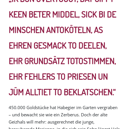
VVK ab 22.02.27
KEEN BETER MIDDEL, SICK BI DE
Samstag, den 22. Mai 2027
um 19:30 Uhr
VVK ab 22.02.27
MINSCHEN ANTOKÖTELN, AS
Sonntag, den 23. Mai 2027
um 18:00 Uhr
EHREN GESMACK TO DEELEN,
VVK ab 22.02.27
EHR GRUNDSÄTZ TOTOSTIMMEN,
Mittwoch, den 26. Mai 2027
um 19:30 Uhr
VVK ab 22.02.27
EHR FEHLERS TO PRIESEN UN
Freitag, den 28. Mai 2027
um 19:30 Uhr
JÜM ALLTIET TO BEKLATSCHEN.“
VVK ab 22.02.27
450.000 Goldstücke hat Habegier im Garten vergraben
Samstag, den 29. Mai 2027
um 19:30 Uhr
– und bewacht sie wie ein Zerberus. Doch der alte
VVK ab 22.02.27
Geizhals will mehr: ausgerechnet die junge,