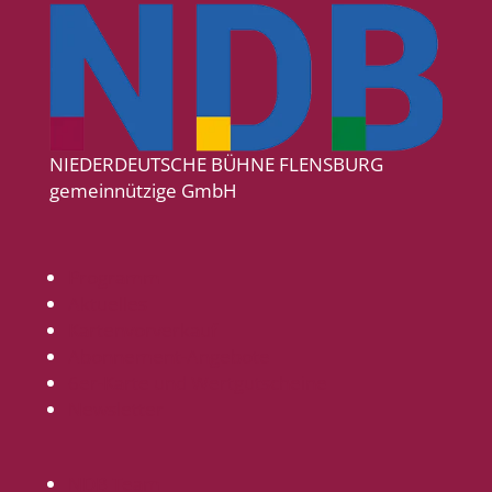
NIEDERDEUTSCHE BÜHNE FLENSBURG
gemeinnützige GmbH
Programm
Aktuelles
Kartenvorverkauf
Abonnement-Angebote
6er-Karte und Wertgutscheine
Newsletter
NDB Team