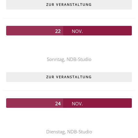
ZUR VERANSTALTUNG
22
NOV.
Unser diesjähriges Kinderstück
PIPPI LANGSTRUMPF
Sonntag,
NDB-Studio
ZUR VERANSTALTUNG
24
NOV.
Unser diesjähriges Kinderstück
PIPPI LANGSTRUMPF
Dienstag,
NDB-Studio