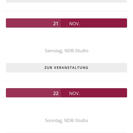
21
NOV.
Unser diesjähriges Kinderstück
PIPPI LANGSTRUMPF
Samstag,
NDB-Studio
ZUR VERANSTALTUNG
22
NOV.
Unser diesjähriges Kinderstück
PIPPI LANGSTRUMPF
Sonntag,
NDB-Studio