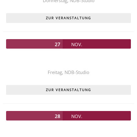
Donnerstag,
NDB-Studio
ZUR VERANSTALTUNG
27
NOV.
Unser diesjähriges Kinderstück
PIPPI LANGSTRUMPF
Freitag,
NDB-Studio
ZUR VERANSTALTUNG
28
NOV.
Unser diesjähriges Kinderstück
PIPPI LANGSTRUMPF