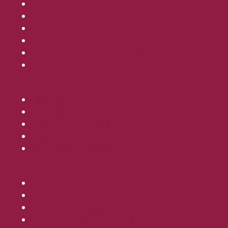
Programm
Aktuelles
Kartenvorverkauf
Abonnement-Angebote
6er-Karte und Wertgutscheine
Newsletter
NDB Team
Die Bühne
Sponsoren / Unterstützer
Partner & Freunde
Immaterielles Kulturerbe
AGB
Impressum
Datenschutzerklärung
Erklärung zur Barrierefreiheit