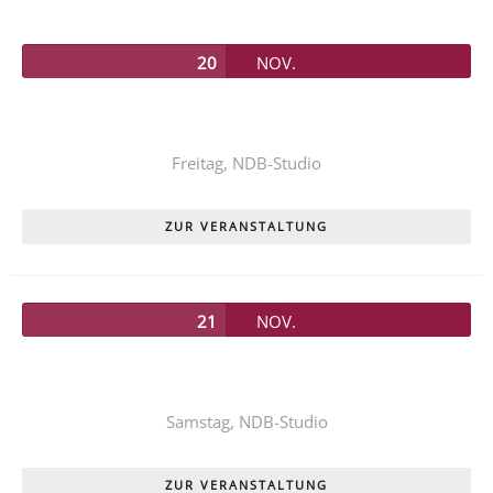
20
NOV.
Unser diesjähriges Kinderstück
PIPPI LANGSTRUMPF
Freitag,
NDB-Studio
ZUR VERANSTALTUNG
21
NOV.
Unser diesjähriges Kinderstück
PIPPI LANGSTRUMPF
Samstag,
NDB-Studio
ZUR VERANSTALTUNG