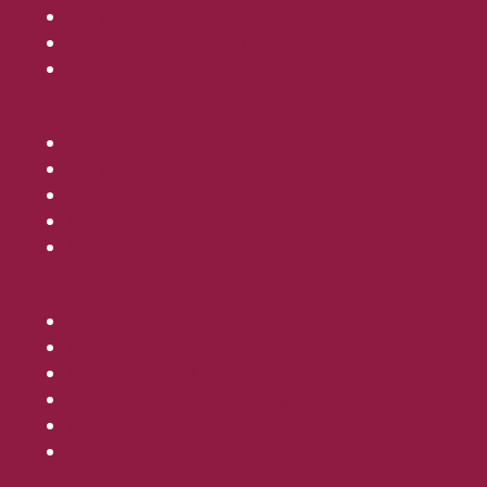
Abonnement-Angebote
6er-Karte und Wertgutscheine
Newsletter
NDB Team
Die Bühne
Sponsoren / Unterstützer
Partner & Freunde
Immaterielles Kulturerbe
AGB
Impressum
Datenschutzerklärung
Erklärung zur Barrierefreiheit
Kontakt
NDB auf Facebook