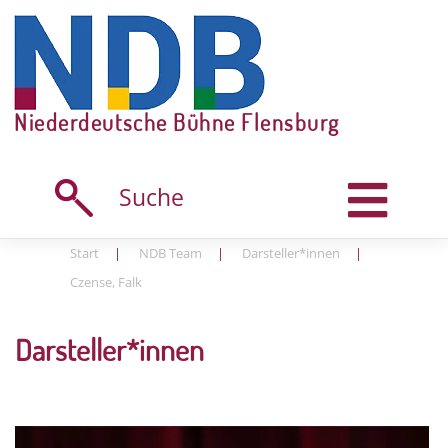
Skip
to
content
Niederdeutsche Bühne Flensburg
Suche
Start
|
NDB Team
|
Darsteller*innen
|
Czense, Falk
Darsteller*innen