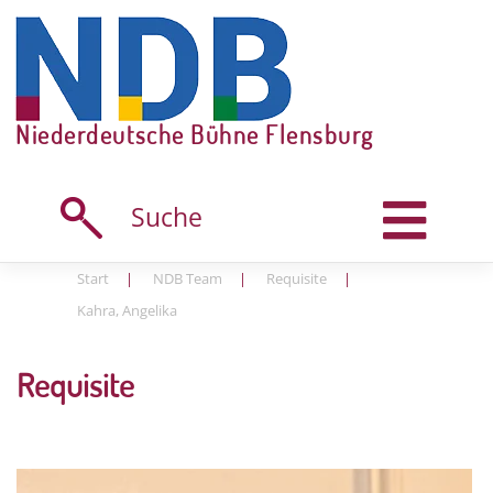
Skip
to
content
Niederdeutsche Bühne Flensburg
Suche
Start
|
NDB Team
|
Requisite
|
Kahra, Angelika
Requisite