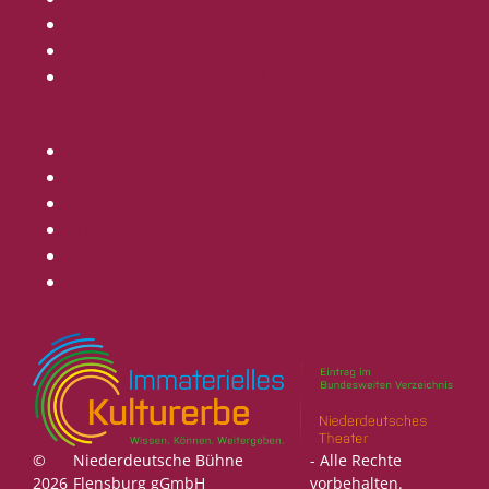
Sponsoren / Unterstützer
Partner & Freunde
Immaterielles Kulturerbe
AGB
Impressum
Datenschutzerklärung
Erklärung zur Barrierefreiheit
Kontakt
NDB auf Facebook
©
Niederdeutsche Bühne
- Alle Rechte
2026
Flensburg gGmbH
vorbehalten.