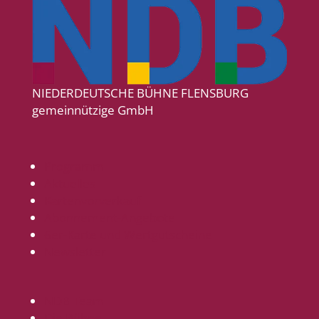
NIEDERDEUTSCHE BÜHNE FLENSBURG
gemeinnützige GmbH
Programm
Aktuelles
Kartenvorverkauf
Abonnement-Angebote
6er-Karte und Wertgutscheine
Newsletter
NDB Team
Die Bühne