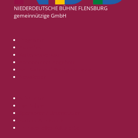
NIEDERDEUTSCHE BÜHNE FLENSBURG
gemeinnützige GmbH
Programm
Aktuelles
Kartenvorverkauf
Abonnement-Angebote
6er-Karte und Wertgutscheine
Newsletter
NDB Team
Die Bühne
Sponsoren / Unterstützer
Partner & Freunde
Immaterielles Kulturerbe