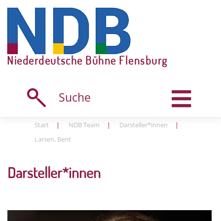
Skip
to
content
Niederdeutsche Bühne Flensburg
Suche
Start
|
NDB Team
|
Darsteller*innen
|
Larsen, Bent
Darsteller*innen