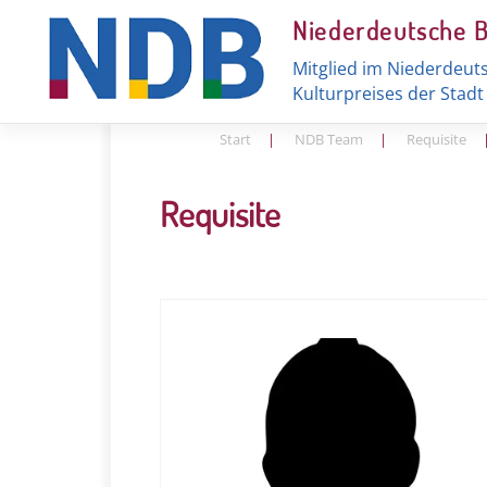
Skip
Niederdeutsche 
to
content
Mitglied im Niederdeut
Kulturpreises der Stad
Start
|
NDB Team
|
Requisite
Requisite