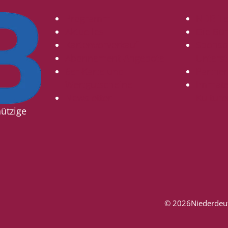
Programm
NDB T
Aktuelles
Die Bü
Kartenvorverkauf
Sponso
Abonnement-Angebote
Unterst
6er-Karte und
Partne
Wertgutscheine
Immater
Newsletter
Kulture
ützige
© 2026
Niederdeu