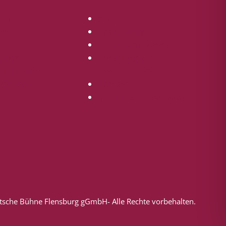
eam
AGB
hne
Impressum
ren /
Datenschutzerklärung
ützer
Erklärung zur
r & Freunde
Barrierefreiheit
ielles
Kontakt
rbe
NDB auf Facebook
tsche Bühne Flensburg gGmbH
- Alle Rechte vorbehalten.